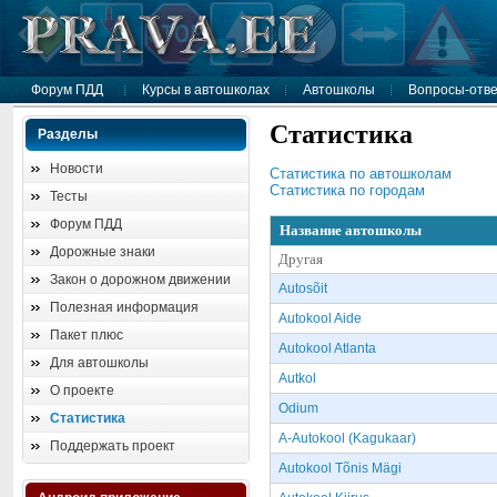
Форум ПДД
Курсы в автошколах
Автошколы
Вопросы-отв
Статистика
Разделы
Новости
Cтатистика по автошколам
Cтатистика по городам
Тесты
Форум ПДД
Название автошколы
Дорожные знаки
Другая
Закон о дорожном движении
Autosõit
Полезная информация
Autokool Aide
Пакет плюс
Autokool Atlanta
Для автошколы
Autkol
О проекте
Odium
Статистика
A-Autokool (Kagukaar)
Поддержать проект
Autokool Tõnis Mägi