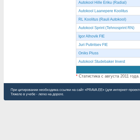
Autokool Hille Eriku (Radial)
Autokool Laanepere Koolitus
RL Koolitus (Rauli Autokool)
Autokool Sprint (Tehnosprint RN)
Igor Alhovik FIE
Juri Putintsev FIE
Oniks Pluss
Autokool Studebaker Invest
*
Статистика с августа 2011 года.
При цитировании необходима ссылки на сайт «PRAVA.EE» (для интернет-проект
Тяжело в учебе - легко на дороге.