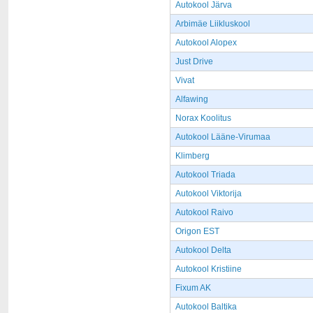
Autokool Järva
Arbimäe Liikluskool
Autokool Alopex
Just Drive
Vivat
Alfawing
Norax Koolitus
Autokool Lääne-Virumaa
Klimberg
Autokool Triada
Autokool Viktorija
Autokool Raivo
Origon EST
Autokool Delta
Autokool Kristiine
Fixum AK
Autokool Baltika