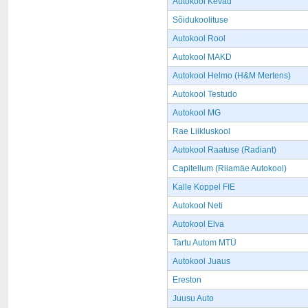
Autokool Kevad
Sõidukoolituse
Autokool Rool
Autokool MAKD
Autokool Helmo (H&M Mertens)
Autokool Testudo
Autokool MG
Rae Liikluskool
Autokool Raatuse (Radiant)
Capitellum (Riiamäe Autokool)
Kalle Koppel FIE
Autokool Neti
Autokool Elva
Tartu Autom MTÜ
Autokool Juaus
Ereston
Juusu Auto