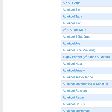
A.K.V.R. Auto
Autokool Sky
Autokool Tapa
Autokool Kiivi
Võru Autom MTÜ
Autokool Sõiduõppe
Autokool Ave
Autokool Dizel (Valkrus)
Tugev Partner (Võrumaa Autokool)
Autokool Haja
Autokool Annely
Autokool Taavo Tenno
Autokool Motohunt(VPK Koolitus)
Autokool Rakvere
Autokool Radar
Autokool GoBus
Autokool Mustamäe