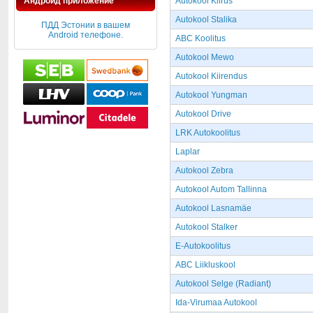
Андроид приложение
Autokool Kiirus
Autokool Stalika
ПДД Эстонии в вашем
Android телефоне.
ABC Koolitus
Autokool Mewo
Autokool Kiirendus
Autokool Yungman
Autokool Drive
LRK Autokoolitus
Laplar
Autokool Zebra
Autokool Autom Tallinna
Autokool Lasnamäe
Autokool Stalker
E-Autokoolitus
ABC Liikluskool
Autokool Selge (Radiant)
Ida-Virumaa Autokool