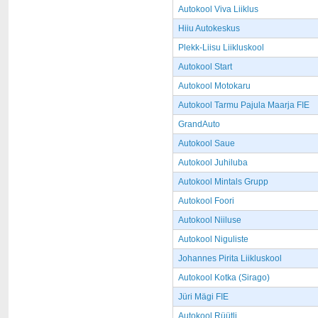
Autokool Viva Liiklus
Hiiu Autokeskus
Plekk-Liisu Liikluskool
Autokool Start
Autokool Motokaru
Autokool Tarmu Pajula Maarja FIE
GrandAuto
Autokool Saue
Autokool Juhiluba
Autokool Mintals Grupp
Autokool Foori
Autokool Niiluse
Autokool Niguliste
Johannes Pirita Liikluskool
Autokool Kotka (Sirago)
Jüri Mägi FIE
Autokool Rüütli