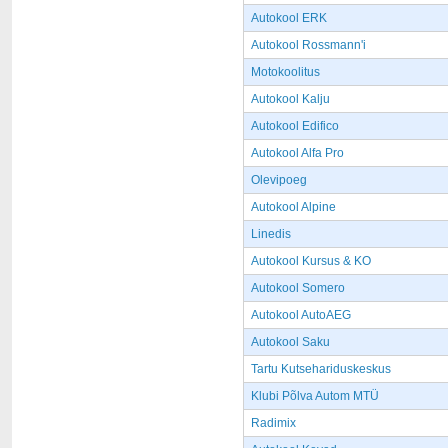
Autokool ERK
Autokool Rossmann'i
Motokoolitus
Autokool Kalju
Autokool Edifico
Autokool Alfa Pro
Olevipoeg
Autokool Alpine
Linedis
Autokool Kursus & KO
Autokool Somero
Autokool AutoAEG
Autokool Saku
Tartu Kutsehariduskeskus
Klubi Põlva Autom MTÜ
Radimix