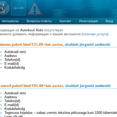
Автошколы
Вопросы-ответы
Контакт
Регистрация
Вход
формация об
Autokool Aide
отсутствует.
можете добавить информацию о вашей автошколе
(платная услуга)
.
imum paketi hind €55.00+km aastas,
sisaldab järgmisi andmeid:
Autokooli nimi
Aadress
Telefon(id)
E-mail(id)
Kodulehekülg
anced paketi hind €95.00+km aastas,
sisaldab järgmisi andmeid:
Autokooli nimi
Aadress
Telefon(id)
E-mail(id)
Kodulehekülg
Tegevuse kirjeldus – vabas vormis tekstina pikkusega kuni 1500 tähemärk
Logo või pilt