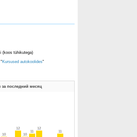
i (koos tühikutega)
 "
Kursused autokoolides
"
 за последний месяц
12
12
11
11
10
10