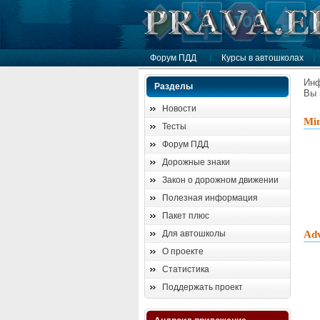
Форум ПДД
Курсы в автошколах
Ин
Разделы
Вы 
Новости
Min
Тесты
Форум ПДД
Дорожные знаки
Закон о дорожном движении
Полезная информация
Пакет плюс
Для автошколы
Adv
О проекте
Статистика
Поддержать проект