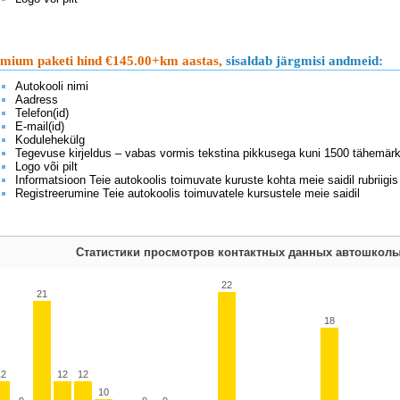
mium paketi hind €145.00+km aastas,
sisaldab järgmisi andmeid:
Autokooli nimi
Aadress
Telefon(id)
E-mail(id)
Kodulehekülg
Tegevuse kirjeldus – vabas vormis tekstina pikkusega kuni 1500 tähemärk
Logo või pilt
Informatsioon Teie autokoolis toimuvate kuruste kohta meie saidil rubriigis
Registreerumine Teie autokoolis toimuvatele kursustele meie saidil
Статистики просмотров контактных данных автошколы
22
21
18
12
12
12
10