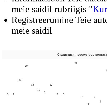
meie saidil rubriigis "
Kur
Registreerumine Teie aut
meie saidil
Статистики просмотров контак
21
20
1
14
12
12
10
9
8
8
8
8
7
7
5
4