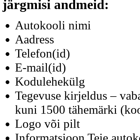
järgmisi andmeid:
Autokooli nimi
Aadress
Telefon(id)
E-mail(id)
Kodulehekülg
Tegevuse kirjeldus – vab
kuni 1500 tähemärki (koo
Logo või pilt
Informatsioon Teie autok