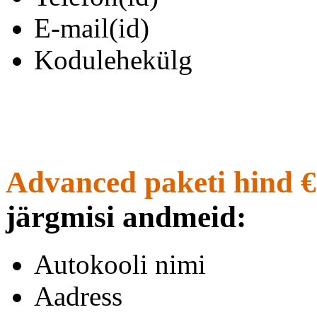
E-mail(id)
Kodulehekülg
Advanced paketi hind €
järgmisi andmeid:
Autokooli nimi
Aadress