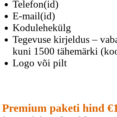
Telefon(id)
E-mail(id)
Kodulehekülg
Tegevuse kirjeldus – vab
kuni 1500 tähemärki (koo
Logo või pilt
Premium paketi hind €