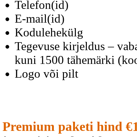
Telefon(id)
E-mail(id)
Kodulehekülg
Tegevuse kirjeldus – vab
kuni 1500 tähemärki (koo
Logo või pilt
Premium paketi hind €