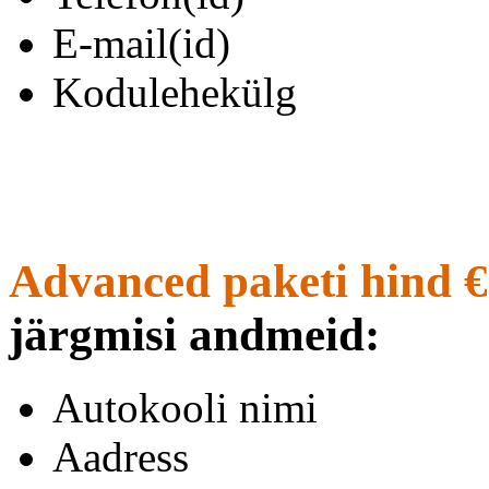
E-mail(id)
Kodulehekülg
Advanced paketi hind €
järgmisi andmeid:
Autokooli nimi
Aadress