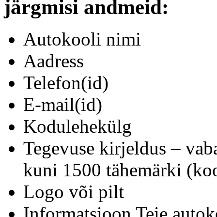
järgmisi andmeid:
Autokooli nimi
Aadress
Telefon(id)
E-mail(id)
Kodulehekülg
Tegevuse kirjeldus – vab
kuni 1500 tähemärki (koo
Logo või pilt
Informatsioon Teie autok