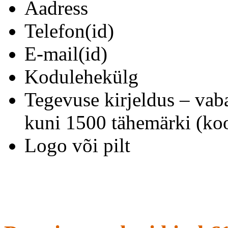
Aadress
Telefon(id)
E-mail(id)
Kodulehekülg
Tegevuse kirjeldus – vab
kuni 1500 tähemärki (koo
Logo või pilt