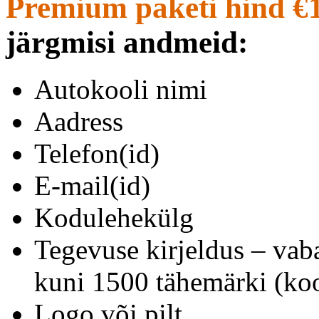
Premium paketi hind €
järgmisi andmeid:
Autokooli nimi
Aadress
Telefon(id)
E-mail(id)
Kodulehekülg
Tegevuse kirjeldus – vab
kuni 1500 tähemärki (koo
Logo või pilt