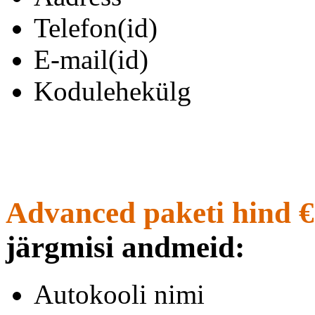
Telefon(id)
E-mail(id)
Kodulehekülg
Advanced paketi hind €
järgmisi andmeid:
Autokooli nimi