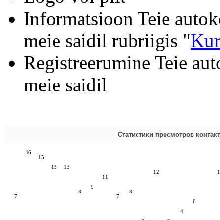
Informatsioon Teie autok
meie saidil rubriigis "
Kur
Registreerumine Teie aut
meie saidil
Статистики просмотров контак
16
15
13
13
12
1
11
9
8
8
7
7
6
4