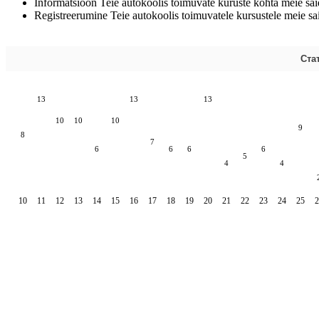
Informatsioon Teie autokoolis toimuvate kuruste kohta meie saidi
Registreerumine Teie autokoolis toimuvatele kursustele meie sai
Ста
13
13
13
10
10
10
9
8
7
6
6
6
6
5
4
4
10
11
12
13
14
15
16
17
18
19
20
21
22
23
24
25
2