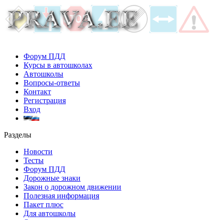
Форум ПДД
Курсы в автошколах
Автошколы
Вопросы-ответы
Контакт
Регистрация
Вход
Разделы
Новости
Тесты
Форум ПДД
Дорожные знаки
Закон о дорожном движении
Полезная информация
Пакет плюс
Для автошколы