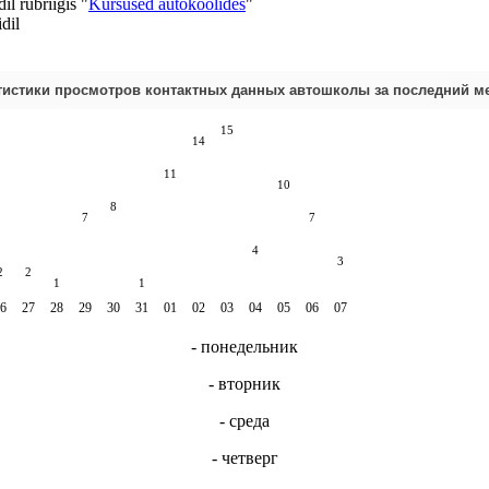
l rubriigis "
Kursused autokoolides
"
dil
тистики просмотров контактных данных автошколы за последний м
15
14
11
10
8
7
7
4
3
2
2
1
1
6
27
28
29
30
31
01
02
03
04
05
06
07
- понедельник
- вторник
- среда
- четверг