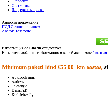
О проекте
Статистика
Поддержать проект
Андроид приложение
ПДД Эстонии в вашем
Android телефоне.
Информация об
Linedis
отсутствует.
Вы можете добавить информацию о вашей автошколе
(платная 
Minimum paketi hind €55.00+km aastas,
si
Autokooli nimi
Aadress
Telefon(id)
E-mail(id)
Kodulehekülg