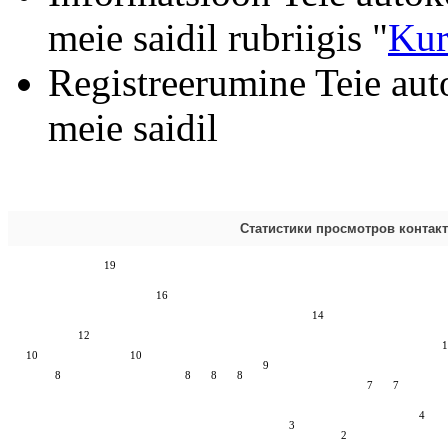
meie saidil rubriigis "
Kur
Registreerumine Teie aut
meie saidil
Статистики просмотров контак
19
16
14
12
1
10
10
9
8
8
8
8
7
7
4
3
2