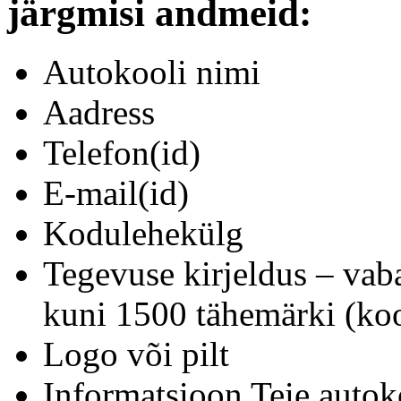
järgmisi andmeid:
Autokooli nimi
Aadress
Telefon(id)
E-mail(id)
Kodulehekülg
Tegevuse kirjeldus – vab
kuni 1500 tähemärki (koo
Logo või pilt
Informatsioon Teie autok