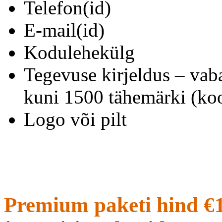
Telefon(id)
E-mail(id)
Kodulehekülg
Tegevuse kirjeldus – vab
kuni 1500 tähemärki (koo
Logo või pilt
Premium paketi hind €