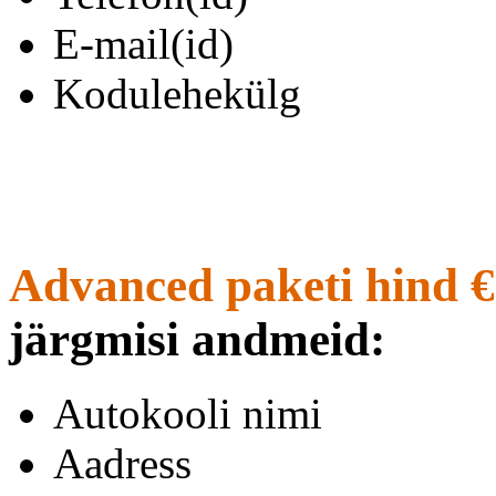
E-mail(id)
Kodulehekülg
Advanced paketi hind €
järgmisi andmeid:
Autokooli nimi
Aadress