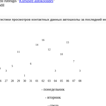
l rubriigis "
Kursused autokoolides
"
dil
тистики просмотров контактных данных автошколы за последний м
16
15
14
12
11
10
7
6
5
4
3
3
3
1
6
27
28
29
30
31
01
02
03
04
05
06
07
08
- понедельник
- вторник
- среда