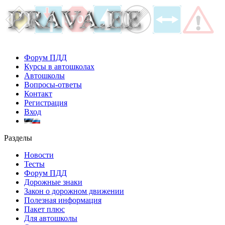
Форум ПДД
Курсы в автошколах
Автошколы
Вопросы-ответы
Контакт
Регистрация
Вход
Разделы
Новости
Тесты
Форум ПДД
Дорожные знаки
Закон о дорожном движении
Полезная информация
Пакет плюс
Для автошколы