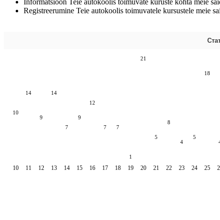
Informatsioon Teie autokoolis toimuvate kuruste kohta meie saidi
Registreerumine Teie autokoolis toimuvatele kursustele meie sai
Ста
21
18
14
14
12
10
9
9
8
7
7
7
5
5
4
1
10
11
12
13
14
15
16
17
18
19
20
21
22
23
24
25
2