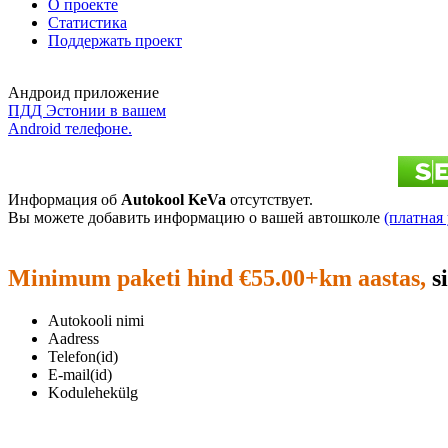
О проекте
Статистика
Поддержать проект
Андроид приложение
ПДД Эстонии в вашем
Android телефоне.
Информация об
Autokool KeVa
отсутствует.
Вы можете добавить информацию о вашей автошколе
(платная 
Minimum paketi hind €55.00+km aastas,
si
Autokooli nimi
Aadress
Telefon(id)
E-mail(id)
Kodulehekülg