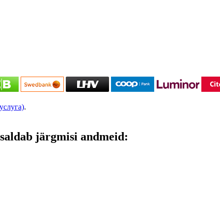
услуга)
.
saldab järgmisi andmeid: